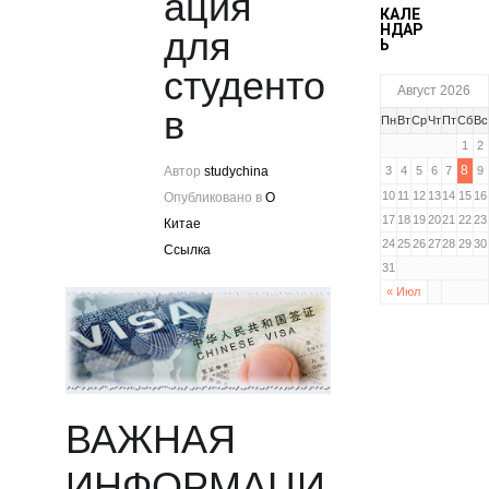
ация
КАЛЕ
НДАР
для
Ь
студенто
Август 2026
в
Пн
Вт
Ср
Чт
Пт
Сб
Вс
1
2
8
Автор
studychina
3
4
5
6
7
9
10
11
12
13
14
15
16
Опубликовано в
О
17
18
19
20
21
22
23
Китае
24
25
26
27
28
29
30
Ссылка
31
« Июл
ВАЖНАЯ
ИНФОРМАЦИ