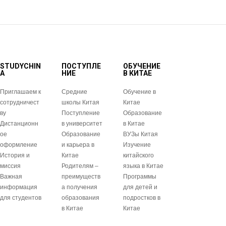
STUDYCHIN
ПОСТУПЛЕ
ОБУЧЕНИЕ
A
НИЕ
В КИТАЕ
Приглашаем к
Средние
Обучение в
сотрудничест
школы Китая
Китае
ву
Поступление
Образование
Дистанционн
в университет
в Китае
ое
Образование
ВУЗы Китая
оформление
и карьера в
Изучение
История и
Китае
китайского
миссия
Родителям –
языка в Китае
Важная
преимуществ
Программы
информация
а получения
для детей и
для студентов
образования
подростков в
в Китае
Китае