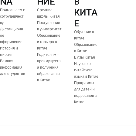
NA
НИЕ
В
КИТА
Приглашаем к
Средние
сотрудничест
школы Китая
Е
ву
Поступление
Дистанционн
в университет
Обучение в
ое
Образование
Китае
оформление
и карьера в
Образование
История и
Китае
в Китае
миссия
Родителям –
ВУЗы Китая
Важная
преимуществ
Изучение
информация
а получения
китайского
для студентов
образования
языка в Китае
в Китае
Программы
для детей и
подростков в
Китае