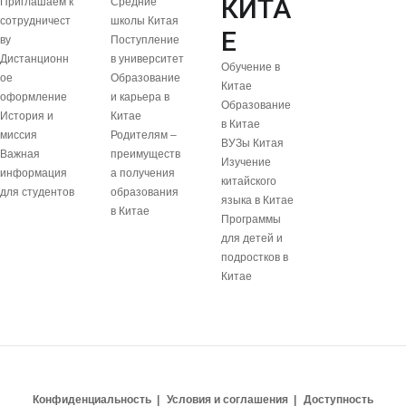
КИТА
Приглашаем к
Средние
сотрудничест
школы Китая
Е
ву
Поступление
Дистанционн
в университет
Обучение в
ое
Образование
Китае
оформление
и карьера в
Образование
История и
Китае
в Китае
миссия
Родителям –
ВУЗы Китая
Важная
преимуществ
Изучение
информация
а получения
китайского
для студентов
образования
языка в Китае
в Китае
Программы
для детей и
подростков в
Китае
Конфиденциальность
Условия и соглашения
Доступность