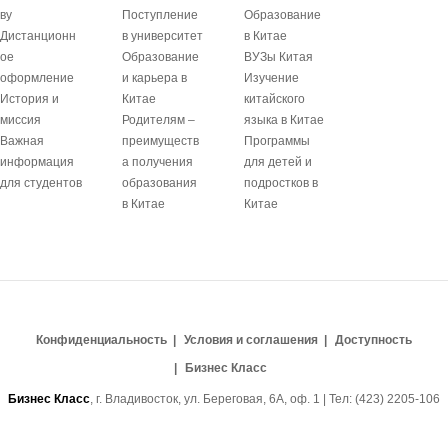
ву
Поступление
Образование
Дистанционн
в университет
в Китае
ое
Образование
ВУЗы Китая
оформление
и карьера в
Изучение
История и
Китае
китайского
миссия
Родителям –
языка в Китае
Важная
преимуществ
Программы
информация
а получения
для детей и
для студентов
образования
подростков в
в Китае
Китае
Конфиденциальность
Условия и соглашения
Доступность
Бизнес Класс
Бизнес Класс
, г. Владивосток, ул. Береговая, 6А, оф. 1 | Тел: (423) 2205-106